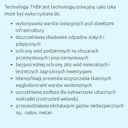
Technologia THBK jest technologią izolacyjną i jako taka
może być wykorzystana do:
wykonywania warstw izolacyjnych pod obiektami
infrastruktury
doszczelniania składowisk odpadów stałych i
półpłynnych
ochrony wód podziemnych na obszarach
przemysłowych i poprzemysłowych
bezpośredniej ochrony złóż wód mineralnych i
leczniczych zagrożonych inwestycjami
intensyfikacji procesów oczyszczania skażonych
węglodororami warstw wodonośnych
uszczelniania podłoża dla wytwarzania sztucznych
mokradeł (costructed welands)
przeciwdziałania ekshalacjom gazów niebezpiecznych
np.: radon, metan